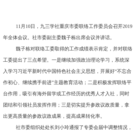
11
月
10
日
，
九三学社重庆市委
联络工作
委员会召开
2019
年
全体
会议。社市委副主委魏子栋出席会议并讲话。
魏子栋对联络工委取得的工作成绩表示肯定，并对联络
工委提出了三点希望。一是
继续加强政治理论学习，系统深
入学习习近平新时代中国特色社会主义思想，开展好
“不忘合
作初心、继续携手前进”主题教育活动；二是积极
发挥联络平
台作用，吸引有海外留学或工作经历的优秀人才入社，同时
团结和引领社员发挥作用；三是
切实
提升参政议政质量，拿
出更高质量的参政议政成果，提高成果转化率。
社市委组织处处长刘小玲通报了专委会届中调整情况
，