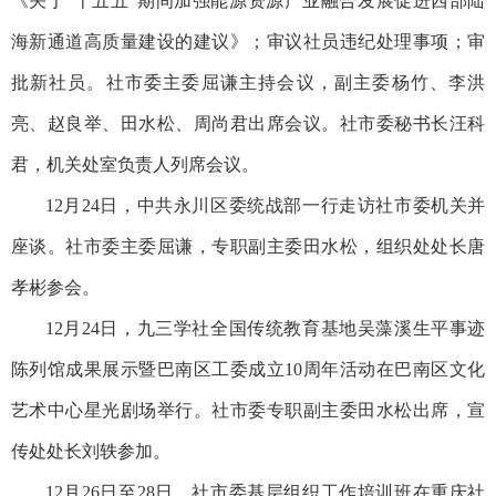
《关于“十五五”期间加强能源资源产业融合发展促进西部陆
海新通道高质量建设的建议》；审议社员违纪处理事项；审
批新社员。社市委主委屈谦主持会议，副主委杨竹、李洪
亮、赵良举、田水松、周尚君出席会议。社市委秘书长汪科
君，机关处室负责人列席会议。
12月24日，中共永川区委统战部一行走访社市委机关并
座谈。社市委主委屈谦，专职副主委田水松，组织处处长唐
孝彬参会。
12月24日，九三学社全国传统教育基地吴藻溪生平事迹
陈列馆成果展示暨巴南区工委成立10周年活动在巴南区文化
艺术中心星光剧场举行。社市委专职副主委田水松出席，宣
传处处长刘轶参加。
12月26日至28日，社市委基层组织工作培训班在重庆社