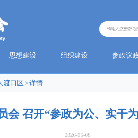
思想建设
组织建设
参政议
大渡口区
>
详情
员会 召开“参政为公、实干为
2026-05-08