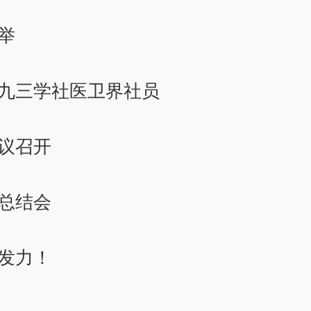
举
九三学社医卫界社员
议召开
作总结会
发力！